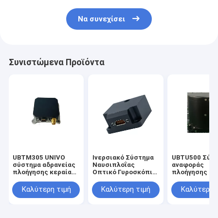
Να συνεχίσει
Συνιστώμενα Προϊόντα
UBTM305 UNIVO
Ινερσιακό Σύστημα
UBTU500 Σύσ
σύστημα αδρανείας
Ναυσιπλοΐας
αναφοράς
πλοήγησης κεραίας
Οπτικό Γυροσκόπιο
πλοήγησης κα
με αισθητήρες Gyro
Αισθητήρα Σταθερή
στάσης με
FOG και οπτικών
στάση Γυροσκόπιο
αισθητήρα
Καλύτερη τιμή
Καλύτερη τιμή
Καλύτερη 
ινών
FOG
γυροσκόπου
οπτικών ινών