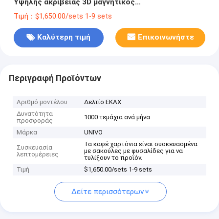
Υψηλής ακρίβειας 3D μαγνητικός
βορειοαναζητητής
Τιμή：$1,650.00/sets 1-9 sets
Καλύτερη τιμή
Επικοινωνήστε
Περιγραφή Προϊόντων
Αριθμό μοντέλου
Δελτίο ΕΚΑΧ
Δυνατότητα
1000 τεμάχια ανά μήνα
προσφοράς
Μάρκα
UNIVO
Τα καφέ χαρτόνια είναι συσκευασμένα
Συσκευασία
με σακούλες με φυσαλίδες για να
λεπτομέρειες
τυλίξουν το προϊόν.
Τιμή
$1,650.00/sets 1-9 sets
Δείτε περισσότερων