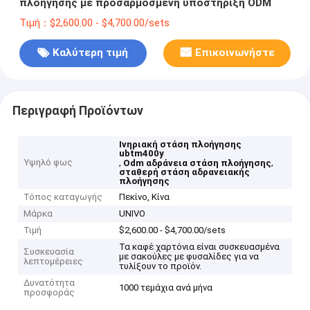
πλοήγησης με προσαρμοσμένη υποστήριξη ODM
Τιμή：$2,600.00 - $4,700.00/sets
Καλύτερη τιμή
Επικοινωνήστε
Περιγραφή Προϊόντων
Ινηριακή στάση πλοήγησης
ubtm400y
Υψηλό φως
,
,
Odm αδράνεια στάση πλοήγησης
σταθερή στάση αδρανειακής
πλοήγησης
Τόπος καταγωγής
Πεκίνο, Κίνα
Μάρκα
UNIVO
Τιμή
$2,600.00 - $4,700.00/sets
Τα καφέ χαρτόνια είναι συσκευασμένα
Συσκευασία
με σακούλες με φυσαλίδες για να
λεπτομέρειες
τυλίξουν το προϊόν.
Δυνατότητα
1000 τεμάχια ανά μήνα
προσφοράς