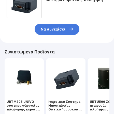
με προσαρμοσμένη υποστήριξη
ODM
Να συνεχίσει
Συνιστώμενα Προϊόντα
UBTM305 UNIVO
Ινερσιακό Σύστημα
UBTU500 Σύσ
σύστημα αδρανείας
Ναυσιπλοΐας
αναφοράς
πλοήγησης κεραίας
Οπτικό Γυροσκόπιο
πλοήγησης κα
με αισθητήρες Gyro
Αισθητήρα Σταθερή
στάσης με