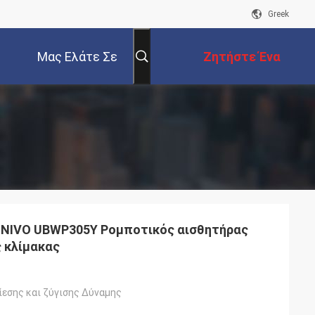
Greek
Μας Ελάτε Σε
Ζητήστε Ένα
Επαφή Με
Απόσπασμα
NIVO UBWP305Y Ρομποτικός αισθητήρας
 κλίμακας
ίεσης και ζύγισης Δύναμης