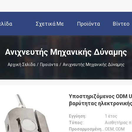
ελίδα
Σχετικά Με
Προϊόντα
Βίντεο
Εμάς
Ανιχνευτής Μηχανικής Δύναμης
Αρχική Σελίδα
/
Προϊόντα
/
Ανιχνευτής Μηχανικής Δύναμης
Υποστηριζόμενος ODM U
βαρύτητας ηλεκτρονικής
Εγγύηση:
1 έτος
Τύπος:
Αισθητήρας π
Προσαρμοσμένη υποστήριξη:
OEM, ODM