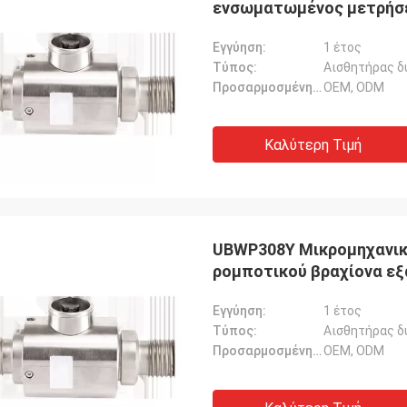
ενσωματωμένος μετρήσε
Εγγύηση:
1 έτος
Τύπος:
Αισθητήρας δ
Προσαρμοσμένη υποστήριξη:
OEM, ODM
Καλύτερη Τιμή
UBWP308Y Μικρομηχανικ
ρομποτικού βραχίονα ε
Εγγύηση:
1 έτος
Τύπος:
Αισθητήρας δ
Προσαρμοσμένη υποστήριξη:
OEM, ODM