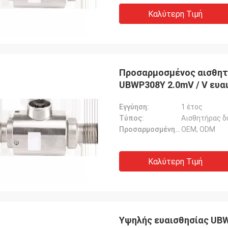
Καλύτερη Τιμή
Προσαρμοσμένος αισθητή
UBWP308Y 2.0mV / V ευα
Εγγύηση:
1 έτος
Τύπος:
Αισθητήρας δ
Προσαρμοσμένη υποστήριξη:
OEM, ODM
Καλύτερη Τιμή
Υψηλής ευαισθησίας UB