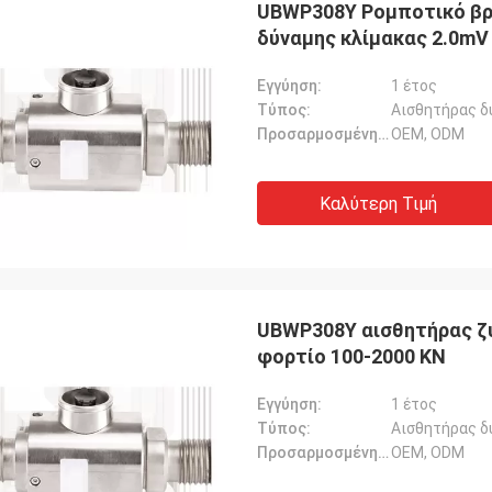
UBWP308Y Ρομποτικό βρ
δύναμης κλίμακας 2.0mV 
Εγγύηση:
1 έτος
Τύπος:
Αισθητήρας δ
Προσαρμοσμένη υποστήριξη:
OEM, ODM
Καλύτερη Τιμή
UBWP308Y αισθητήρας ζύ
φορτίο 100-2000 KN
Εγγύηση:
1 έτος
Τύπος:
Αισθητήρας δ
Προσαρμοσμένη υποστήριξη:
OEM, ODM