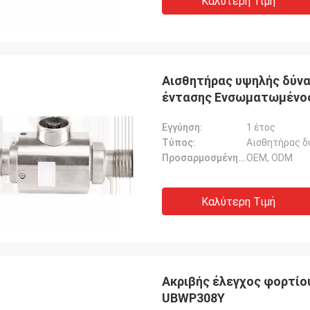
Καλύτερη Τιμή
Αισθητήρας υψηλής δύνα
έντασης Ενσωματωμένος
Εγγύηση:
1 έτος
Τύπος:
Αισθητήρας δ
Προσαρμοσμένη υποστήριξη:
OEM, ODM
Καλύτερη Τιμή
Ακριβής έλεγχος φορτίο
UBWP308Y