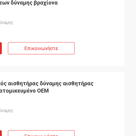
ων δύναμης βραχίονα
ύναμης
Επικοινωνήστε
ός αισθητήρας δύναμης αισθητήρας
ξατομικευμένο OEM
ύναμης