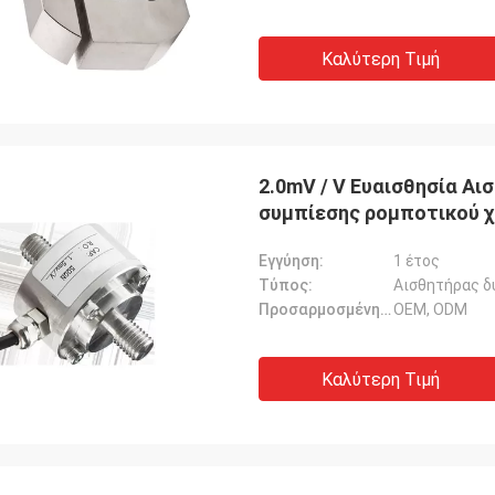
Καλύτερη Τιμή
2.0mV / V Ευαισθησία Αι
συμπίεσης ρομποτικού χ
Εγγύηση:
1 έτος
Τύπος:
Αισθητήρας δ
Προσαρμοσμένη υποστήριξη:
OEM, ODM
Καλύτερη Τιμή