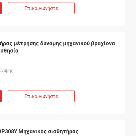
Επικοινωνήστε
ρας μέτρησης δύναμης μηχανικού βραχίονα
ισθησία
ύναμης
Επικοινωνήστε
WP308Y Μηχανικός αισθητήρας