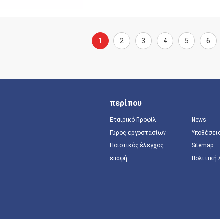
1
2
3
4
5
6
περίπου
Εταιρικό Προφίλ
News
Γύρος εργοστασίων
Υποθέσει
Ποιοτικός έλεγχος
Sitemap
επαφή
Πολιτική