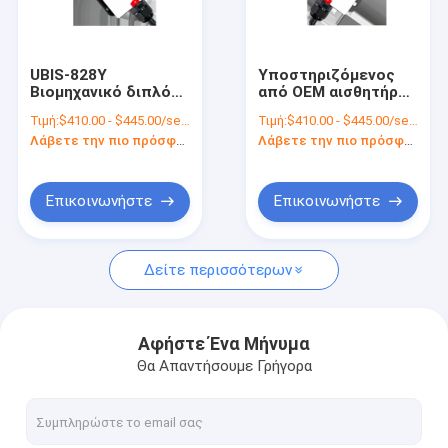
Σχετικά με εμάς
Γύρος εργοστασίων
UBIS-828Y
Υποστηριζόμενος
Βιομηχανικό διπλό
από OEM αισθητήρας
Ποιοτικός έλεγχος
άξονα κλίνομετρο
UBIS-828Y διπλού
Τιμή:
$410.00 - $445.00/sets
Τιμή:
$410.00 - $445.00/sets
για αναλογική και
άξονα για τη
Λάβετε την πιο πρόσφατη τιμή
Λάβετε την πιο πρόσφατη τιμή
ψηφιακή μέτρηση
μέτρηση γωνίας
επαφή
Ζητήστε ένα απόσπασμα
Επικοινωνήστε
Επικοινωνήστε
Δείτε περισσότερων
Αισθητήρας μέτρησης μετατόπισης
Αισθητήρας πίεσης
Αφήστε Ένα Μήνυμα
Θα Απαντήσουμε Γρήγορα
αισθητήρας θερμοκρασίας και υγρασίας
Γυροσκόπιο οπτικών ινών