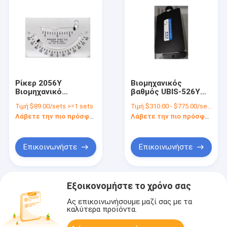
Ρίκερ 2056Y
Βιομηχανικός
Βιομηχανικό
βαθμός UBIS-526Y
κλίμακομετρητή για
RS232 RS485 TTL
Τιμή:
$89.00/sets >=1 sets
Τιμή:
$310.00 - $775.00/sets
μέτρηση κλίσης 60
Διπλός άξονας
Λάβετε την πιο πρόσφατη τιμή
Λάβετε την πιο πρόσφατη τιμή
μοιρών
ψηφιακός
αισθητήρας κλίσης
Επικοινωνήστε
Επικοινωνήστε
Εξοικονομήστε το χρόνο σας
Ας επικοινωνήσουμε μαζί σας με τα
καλύτερα προϊόντα.