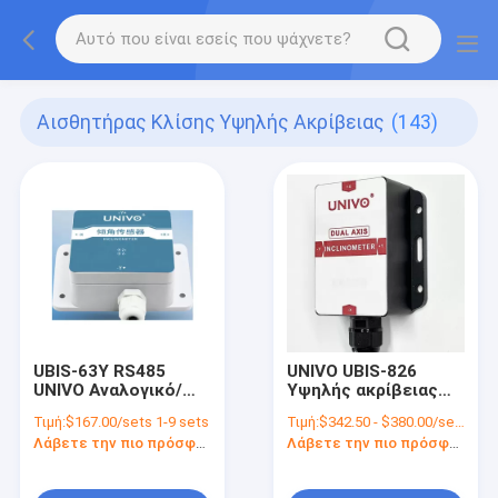
Αισθητήρας Κλίσης Υψηλής Ακρίβειας
(143)
UBIS-63Y RS485
UNIVO UBIS-826
UNIVO Αναλογικό/
Υψηλής ακρίβειας
Ψηφιακό
διπλού άξονα
Τιμή:
$167.00/sets 1-9 sets
Τιμή:
$342.50 - $380.00/sets
Inclinometer για
κλίνομετρος με 4-
Λάβετε την πιο πρόσφατη τιμή
Λάβετε την πιο πρόσφατη τιμή
ανίχνευση κλίσης
20mA RS232 RS485
διπλού άξονα
TTL CAN