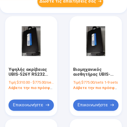
Δώστε τις απαιτήσεις σας
Υψηλής ακρίβειας
Βιομηχανικός
UBIS-526Y RS232
αισθητήρας UBIS-
RS485 TTL Δύο
526Y διπλού άξονα
Τιμή:
$310.00 - $775.00/sets
Τιμή:
$775.00/sets 1-9 sets
άξονες κλίμακας για
κλίσης με RS232
Λάβετε την πιο πρόσφατη τιμή
Λάβετε την πιο πρόσφατη τιμή
βιομηχανικά
RS485 TTL διεπαφή
Επικοινωνήστε
Επικοινωνήστε