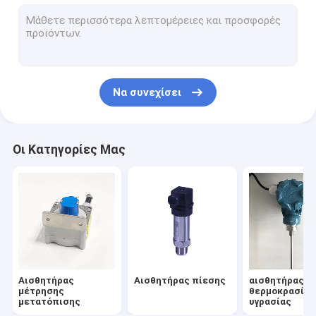
Αισθητήρας κλίσης υψηλής ακρίβειας
Μετρητής στάθμης υγρού
Αισθητήρας βιομηχανολογικών δονήσεων
Να συνεχίσει
Ανιχνευτής μηχανικής δύναμης
Αισθητήρας αερίου υδρογόνου
Οι Κατηγορίες Μας
Εργαλεία υψηλής ακρίβειας
Αισθητήρας
Αισθητήρας πίεσης
αισθητήρας
μέτρησης
θερμοκρασίας
μετατόπισης
υγρασίας