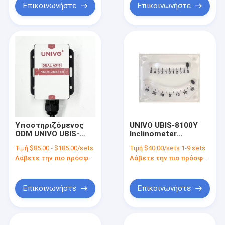
Επικοινωνήστε
Επικοινωνήστε
Υποστηριζόμενος
UNIVO UBIS-8100Y
ODM UNIVO UBIS-
Inclinometer
426Y ψηφιακός
Εργαλείο μέτρησης
Τιμή:
$85.00 - $185.00/sets
Τιμή:
$40.00/sets 1-9 sets
αισθητήρας κλίσης
φτέρνας πλοίου με
Λάβετε την πιο πρόσφατη τιμή
Λάβετε την πιο πρόσφατη τιμή
για βιομηχανικές
διπλό μετρητή
εφαρμογές
επιπέδου σωλήνα
Επικοινωνήστε
Επικοινωνήστε