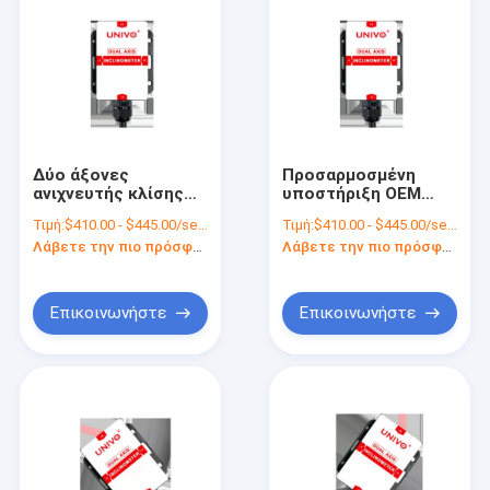
Δύο άξονες
Προσαρμοσμένη
ανιχνευτής κλίσης
υποστήριξη OEM
UBIS-828Y για
UBIS-828Y Δύο
Τιμή:
$410.00 - $445.00/sets
Τιμή:
$410.00 - $445.00/sets
μέτρηση XY σε
άξονες κλίμακα για
Λάβετε την πιο πρόσφατη τιμή
Λάβετε την πιο πρόσφατη τιμή
βιομηχανικό βαθμό
ακριβή μέτρηση
Επικοινωνήστε
Επικοινωνήστε
Αρχική Σελίδα
Προϊόντα
Βίντεο