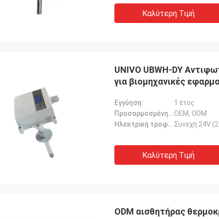
Καλύτερη Τιμή
UNIVO UBWH-DY Αντιφωτ
για βιομηχανικές εφαρμ
Εγγύηση:
1 έτος
Προσαρμοσμένη υποστήριξη:
OEM, ODM
Ηλεκτρική τροφοδοσία:
Συνεχή 24V (
Καλύτερη Τιμή
ODM αισθητήρας θερμοκρ