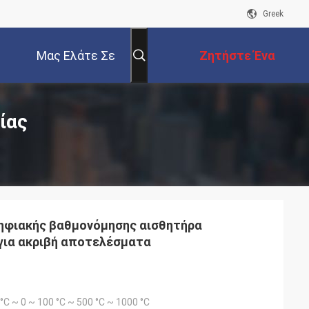
Greek
Μας Ελάτε Σε
Ζητήστε Ένα
Επαφή Με
Απόσπασμα
ίας
ς
ηφιακής βαθμονόμησης αισθητήρα
για ακριβή αποτελέσματα
0 °C ~ 0 ~ 100 °C ~ 500 °C ~ 1000 °C