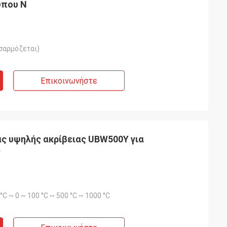
ύπου N
σαρμόζεται)
Επικοινωνήστε
ς υψηλής ακρίβειας UBW500Y για
ς
0 °C ~ 0 ~ 100 °C ~ 500 °C ~ 1000 °C