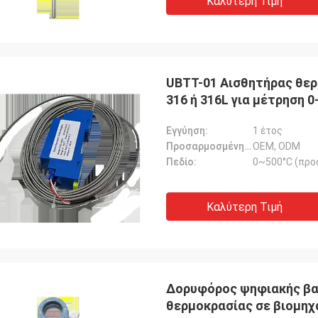
Καλύτερη Τιμή
UBTT-01 Αισθητήρας θε
316 ή 316L για μέτρηση 
Εγγύηση:
1 έτος
Προσαρμοσμένη υποστήριξη:
OEM, ODM
Πεδίο:
0~500°C (προ
Καλύτερη Τιμή
Δορυφόρος ψηφιακής βα
θερμοκρασίας σε βιομηχ