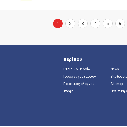
1
2
3
4
5
6
περίπου
Εταιρικό Προφίλ
News
Γύρος εργοστασίων
Υποθέσει
Ποιοτικός έλεγχος
Sitemap
επαφή
Πολιτική