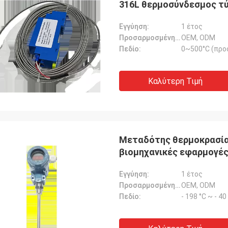
316L θερμοσύνδεσμος τ
Εγγύηση:
1 έτος
Προσαρμοσμένη υποστήριξη:
OEM, ODM
Πεδίο:
0~500°C (προ
Καλύτερη Τιμή
Μεταδότης θερμοκρασία
βιομηχανικές εφαρμογέ
Εγγύηση:
1 έτος
Προσαρμοσμένη υποστήριξη:
OEM, ODM
Πεδίο:
- 198 °C ~ - 4