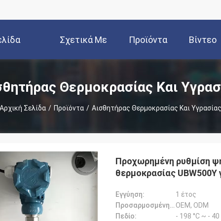
ελίδα
Σχετικά Με
Προϊόντα
Βίντεο
Εμάς
σθητήρας Θερμοκρασίας Και Υγρασ
Αρχική Σελίδα
/
Προϊόντα
/
Αισθητήρας Θερμοκρασίας Και Υγρασία
Προχωρημένη ρυθμίση ψ
θερμοκρασίας UBW500Y 
Εγγύηση:
1 έτος
Προσαρμοσμένη υποστήριξη:
OEM, ODM
Πεδίο:
- 198 °C ~ - 4