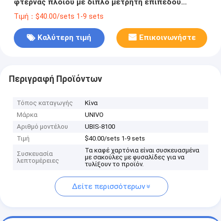
φτέρνας πλοίου με διπλό μετρητή επιπέδου
σωλήνα
Τιμή：$40.00/sets 1-9 sets
Καλύτερη τιμή
Επικοινωνήστε
Περιγραφή Προϊόντων
Τόπος καταγωγής
Κίνα
Μάρκα
UNIVO
Αριθμό μοντέλου
UBIS-8100
Τιμή
$40.00/sets 1-9 sets
Τα καφέ χαρτόνια είναι συσκευασμένα
Συσκευασία
με σακούλες με φυσαλίδες για να
λεπτομέρειες
τυλίξουν το προϊόν.
Δείτε περισσότερων