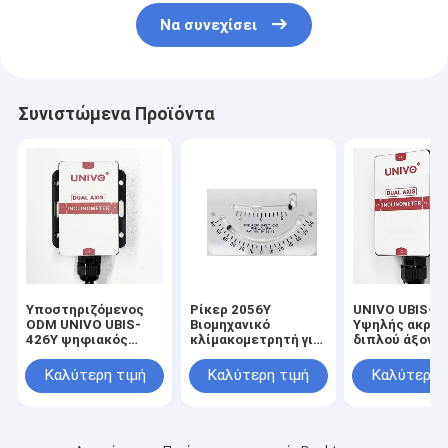
Να συνεχίσει
Συνιστώμενα Προϊόντα
Υποστηριζόμενος
Ρίκερ 2056Y
UNIVO UBIS-8
ODM UNIVO UBIS-
Βιομηχανικό
Υψηλής ακρίβ
426Y ψηφιακός
κλίμακομετρητή για
διπλού άξονα
αισθητήρας κλίσης
μέτρηση κλίσης 60
κλίνομετρος μ
για βιομηχανικές
μοιρών
20mA RS232 
Καλύτερη τιμή
Καλύτερη τιμή
Καλύτερη 
εφαρμογές
TTL CAN