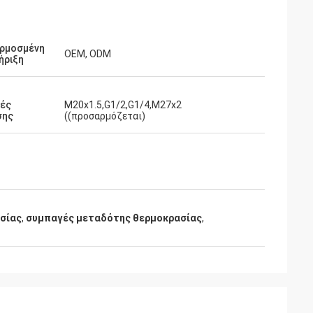
ρμοσμένη
OEM, ODM
ήριξη
γές
M20x1.5,G1/2,G1/4,M27x2
σης
((προσαρμόζεται)
σίας
,
συμπαγές μεταδότης θερμοκρασίας
,