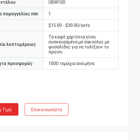
οντέλου
UBW100
 παραγγελίας min
1
$15.00 - $30.00/sets
Τα καφέ χαρτόνια είναι
συσκευασμένα με σακούλες με
ία λεπτομέρειες
φυσαλίδες για να τυλίξουν το
προϊόν.
ητα προσφοράς
1000 τεμάχια ανά μήνα
η Τιμή
Επικοινωνήστε