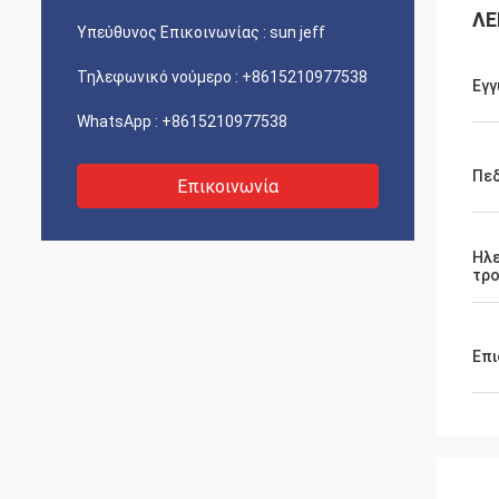
ΛΕ
Υπεύθυνος Επικοινωνίας :
sun jeff
Τηλεφωνικό νούμερο :
+8615210977538
Εγγ
WhatsApp :
+8615210977538
Πεδ
Επικοινωνία
Ηλε
τρ
Επι