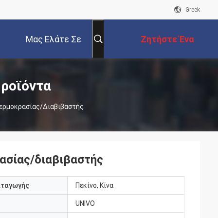
Greek
Μας Ελάτε Σε
Ζητήστε Ένα
Επαφή Με
Απόσπασμα
Προϊόντα
ερμοκρασίας/διαβιβαστής
ασίας/διαβιβαστής
αταγωγής
Πεκίνο, Κίνα
UNIVO