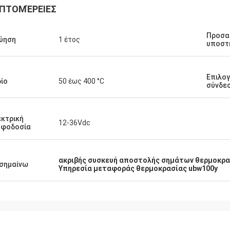
ΠΤΟΜΈΡΕΙΕΣ
Προσα
ύηση
1 έτος
υποστ
Επιλο
ίο
50 έως 400 °C
σύνδε
κτρική
12-36Vdc
οφοδοσία
ακριβής συσκευή αποστολής σημάτων θερμοκρα
σημαίνω
Υπηρεσία μεταφοράς θερμοκρασίας ubw100y