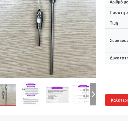
Αριθμό μ
Ποσότητα
Τιμή
Συσκευασ
Δυνατότ
Καλύτερ