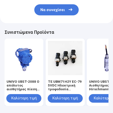
Να συνεχίσει
Συνιστώμενα Προϊόντα
UNIVO UBST-2088 Ο
TE UBM71H2Y EC-79
UNIVO UBST-5
απόλυτος
5VDC Ηλεκτρική
Αισθητήρας π
αισθητήρας πίεσης
τροφοδοσία
Hirschmann 2
για τη μέτρηση
Υδρογόνο
5VDC Μεταδό
επιπέδου υγρού
Αποθήκευση
επιπέδου υγρο
Καλύτερη τιμή
Καλύτερη τιμή
Καλύτερη 
προσαρμοσμένος
Αισθητήρας πίεσης
αισθητήρες
για την
πετρελαίου α
κινητικότητα
και υγρών