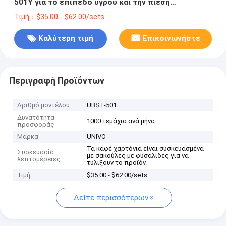
501Y για το επίπεδο υγρού και την πίεση
πετρελαίου
Τιμή：$35.00 - $62.00/sets
Καλύτερη τιμή
Επικοινωνήστε
Περιγραφή Προϊόντων
Αριθμό μοντέλου
UBST-501
Δυνατότητα
1000 τεμάχια ανά μήνα
προσφοράς
Μάρκα
UNIVO
Τα καφέ χαρτόνια είναι συσκευασμένα
Συσκευασία
με σακούλες με φυσαλίδες για να
λεπτομέρειες
τυλίξουν το προϊόν.
Τιμή
$35.00 - $62.00/sets
Δείτε περισσότερων